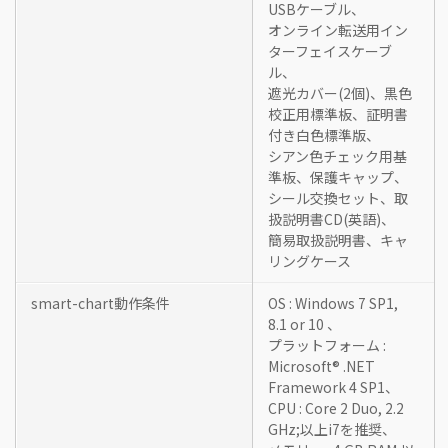
USBケーブル、
オンライン転送用イン
ターフェイスケーブ
ル、
遮光カバー(2個)、黒色
校正用標準板、証明書
付き白色標準版、
シアン色チェック用基
準板、保護キャップ、
シール交換セット、取
扱説明書CD(英語)、
簡易取扱説明書、キャ
リングケース
smart-chart動作条件
OS : Windows 7 SP1,
8.1 or 10 、
プラットフォーム :
Microsoft® .NET
Framework 4 SP1、
CPU : Core 2 Duo, 2.2
GHz;以上i7を推奨、