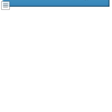
コ
ナ
ン
ビ
テ
ゲ
ビックマック i(マルチアングル測色
ン
ー
ツ
シ
器・多角度測色器)
に
ョ
移
ン
動
に
移
動
7030
Cat No.
ビック-マック i 23mm（BYK-mac i 23mm）(マルチアングル測色
器・多角度測色器)
7034
Cat No.