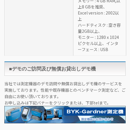
メモリー : 4 GB RAM,以
上8 GBを推奨、
Excel version : 2002以
上
ハードティスク : 空き容
量2GB以上、
モニター : 1280 x 1024
ピクセル以上、インタ
ーフェース : USB
■デモのご訪問及び無償お貸出しデモ機
当社では測定機器のデモ訪問や無償お貸出しデモ機のサービスを
実施しております。性能や既存機器とのベンチマーク測定など、ご
自由にお使い頂いております。
お申し込みは下記バナーをクリックまたは、下部telまで。