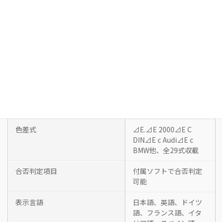
表示項目
明度・色調・色彩、光
輝強度・光輝面積・光
輝等級・粒子感・蛍光
特性
表色系・色空間
L*a*b*、L*C*hおよび各
オープンスケール色差
方式
エフェクト表示
ΔS; ΔS_a; ΔS_i; ΔGΔS;
Em及び各光差
色差式
⊿E.⊿E 2000⊿E C
DIN⊿E c Audi⊿E c
BMW他、全29式収載
合否判定項目
付属ソフトで合否判定
可能
表示言語
日本語、英語、ドイツ
語、フランス語、イタ