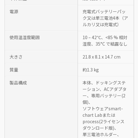
電源
充電式バッテリーパッ
ク又は単三電池4本（ア
ルカリ又は充電式）
使用温湿度範囲
10 – 42℃、<85 % 相対
湿度、35°C で結露なし
大きさ
21.8 x 8.1 x 14.7 cm
質量
約1.3 kg
製品構成
本体、ドッキングステ
ーション、ACアダプタ
ー、専用バッテリー(2
個)、
ソフトウェアsmart-
chart Labまたは
process(2ライセンス
ダウンロード版)、
単三電池ホルダー、