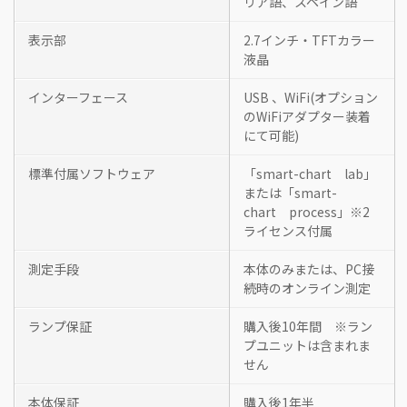
リア語、スペイン語
表示部
2.7インチ・TFTカラー
液晶
インターフェース
USB 、WiFi(オプション
のWiFiアダプター装着
にて可能)
標準付属ソフトウェア
「smart-chart lab」
または「smart-
chart process」※2
ライセンス付属
測定手段
本体のみまたは、PC接
続時のオンライン測定
ランプ保証
購入後10年間 ※ラン
プユニットは含まれま
せん
本体保証
購入後1年半