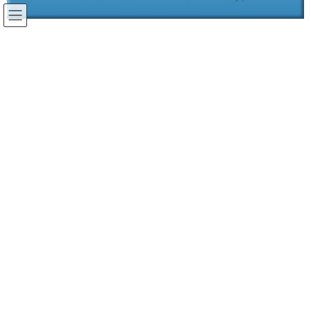
コ
ナ
ン
ビ
テ
ゲ
ホリデー・プレミアム・ピグメンツ
ン
ー
ツ
シ
に
ョ
移
ン
動
に
移
動
群青ブルー
群青バイオレット
群青ピンク
フランスにある世界で一流の群青メーカーで、130年以上 群青を作
り続けています。
別名 ウルトラマリンと呼ばれます。