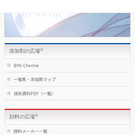
®
添加剤の広場
BYK-Chemie
一覧表・添加剤マップ
湿潤分散剤（溶剤系）
湿潤分散剤（水系）
表面調整剤（シリコン系）
表面調整剤（アクリル系）
表面調整剤（その他）
消泡剤（溶剤系）
消泡剤（水系）
レベリング剤（溶剤系・水系）
ナノ粒子ディスパージョン
乾き防止剤
層状無機添加剤（溶剤系・水系）
レオロジーコントロール剤
密着性付与剤
粉体塗料用（添加剤）
粉体塗料用（ワックス剤）
機能性ワックス添加剤
技術資料PDF（一覧）
®
顔料の広場
顔料メーカー一覧