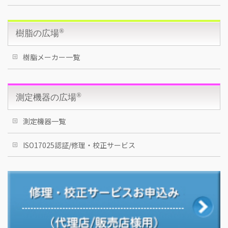
®
樹脂の広場
樹脂メーカー一覧
®
測定機器の広場
測定機器一覧
アピアランス
カラー
物理特性
ISO17025認証/修理・校正サービス